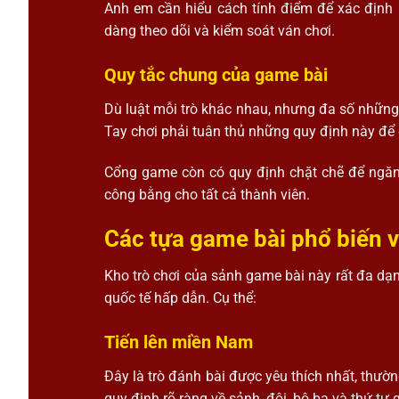
Anh em cần hiểu cách tính điểm để xác định m
dàng theo dõi và kiểm soát ván chơi.
Quy tắc chung của game bài
Dù luật mỗi trò khác nhau, nhưng đa số những 
Tay chơi phải tuân thủ những quy định này đ
Cổng game còn có quy định chặt chẽ để ngăn
công bằng cho tất cả thành viên.
Các tựa game bài phổ biến v
Kho trò chơi của sảnh game bài này rất đa dạn
quốc tế hấp dẫn. Cụ thể:
Tiến lên miền Nam
Đây là trò đánh bài được yêu thích nhất, thườn
quy định rõ ràng về sảnh, đôi, bộ ba và thứ tự