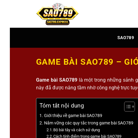
Bỏ
qua
nội
dung
SAO789
GAME BÀI SAO789 – GIỚ
Game bài SAO789
là một trong những sảnh gi
này đã được nâng tầm nhờ công nghệ trực tuyế
Tóm tắt nội dung
Giới thiệu về game bài SAO789
Nắm vững các quy tắc trong game bài SAO789
Bộ bài tây và cách sử dụng
Cách tính điểm trong game bài SAO789