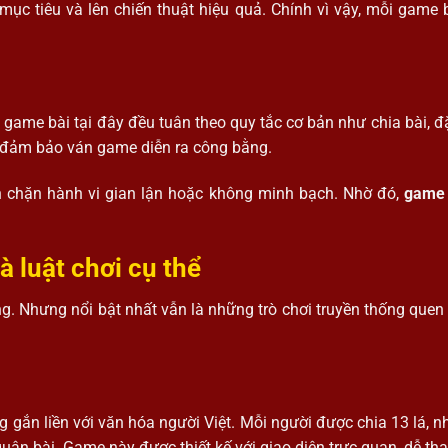
ục tiêu và lên chiến thuật hiệu quả. Chính vì vậy, mỗi game b
game bài tại đây đều tuân theo quy tắc cơ bản như chia bài, đặt
ể đảm bảo ván game diễn ra công bằng.
 chặn hành vi gian lận hoặc không minh bạch. Nhờ đó,
game 
à luật chơi cụ thể
g. Nhưng nổi bật nhất vẫn là những trò chơi truyền thống quen 
g gắn liền với văn hóa người Việt. Mỗi người được chia 13 lá, nh
 quân bài. Game này được thiết kế với giao diện trực quan, dễ th