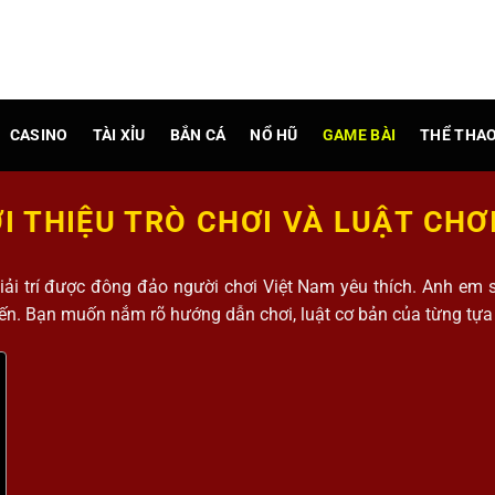
CASINO
TÀI XỈU
BẮN CÁ
NỔ HŨ
GAME BÀI
THỂ THA
I THIỆU TRÒ CHƠI VÀ LUẬT CHƠ
ải trí được đông đảo người chơi Việt Nam yêu thích. Anh em s
n. Bạn muốn nắm rõ hướng dẫn chơi, luật cơ bản của từng tựa