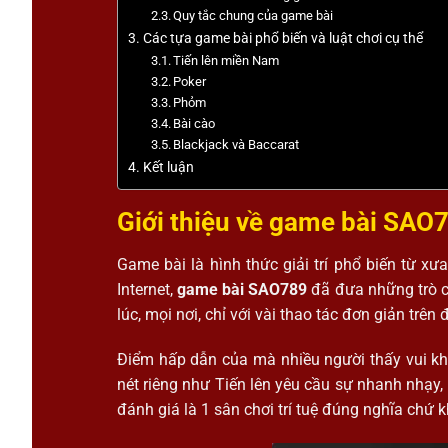
Quy tắc chung của game bài
Các tựa game bài phổ biến và luật chơi cụ thể
Tiến lên miền Nam
Poker
Phỏm
Bài cào
Blackjack và Baccarat
Kết luận
Giới thiệu về game bài SAO
Game bài là hình thức giải trí phổ biến từ x
Internet,
game bài SAO789
đã đưa những trò ch
lúc, mọi nơi, chỉ với vài thao tác đơn giản trên
Điểm hấp dẫn của mà nhiều người thấy vui khi 
nét riêng như Tiến lên yêu cầu sự nhanh nhạy,
đánh giá là 1 sân chơi trí tuệ đúng nghĩa chứ 