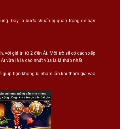
hung. Đây là bước chuẩn bị quan trọng để bạn
 với giá trị từ 2 đến Át. Mỗi trò sẽ có cách xếp
t vừa là lá cao nhất vừa là lá thấp nhất.
sẽ giúp bạn không bị nhầm lẫn khi tham gia vào