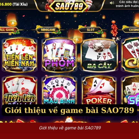
Giới thiệu về game bài SAO789